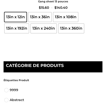
Gang sheet 13 pouces
$
15.60
–
$
140.40
13in x 12in
13in x 36in
13in x 108in
13in x 192in
13in x 240in
13in x 360in
CATÉGORIE DE PRODUITS
Étiquettes Produit
9999
Abstract