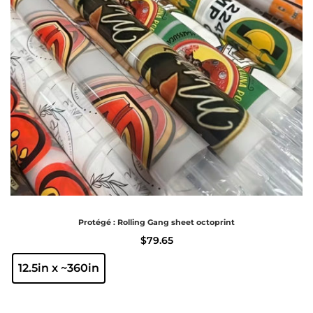
Protégé : Rolling Gang sheet octoprint
$
79.65
12.5in x ~360in