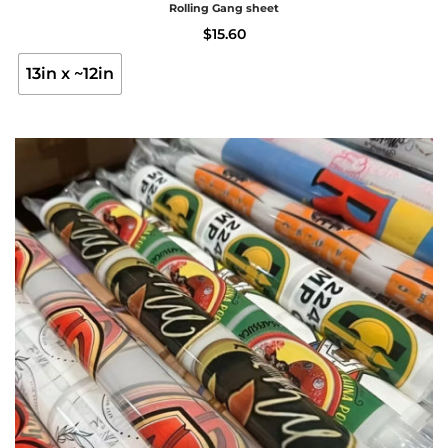
Rolling Gang sheet
$
15.60
13in x ~12in