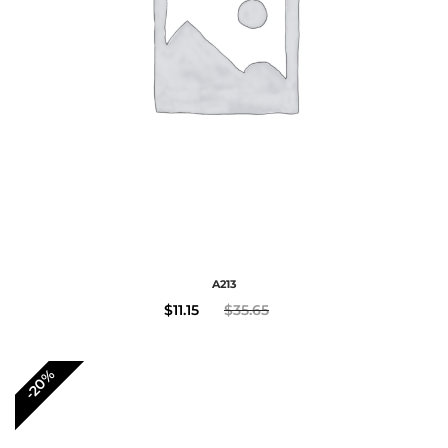
A213
$
11.15
$
35.65
-20%