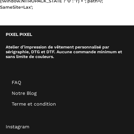
(!window.NITROPACK_STATE ? '0' : '1') + '; path=/;
SameSite=Lax';
PIXEL PIXEL
Atelier d’impression de vêtement personnalisé par
sérigraphie, DTG et DTF. Aucune commande minimum et
sans limite de couleurs.
FAQ
Notre Blog
Terme et condition
Instagram