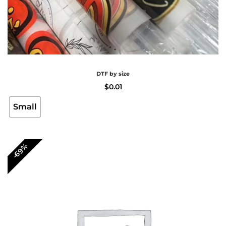
DTF by size
$
0.01
Small
-69%