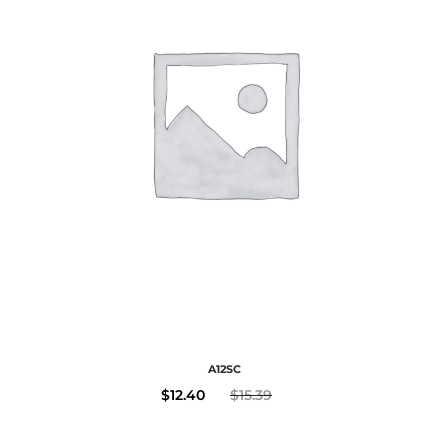
A12SC
$
12.40
$
15.39