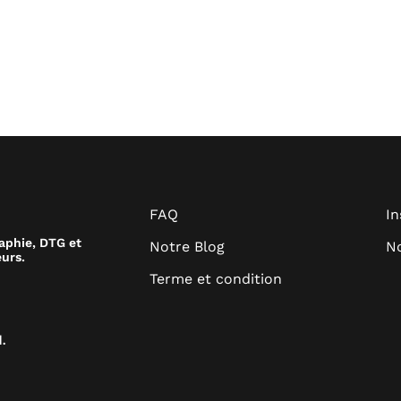
FAQ
I
raphie, DTG et
Notre Blog
No
urs.
Terme et condition
.