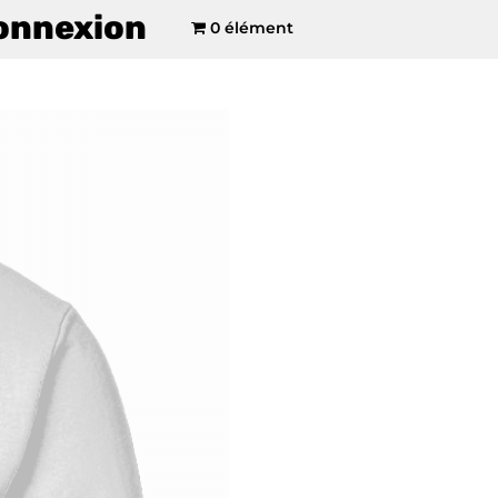
onnexion
0 élément