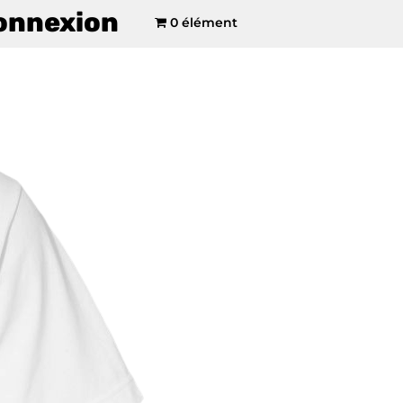
onnexion
0 élément