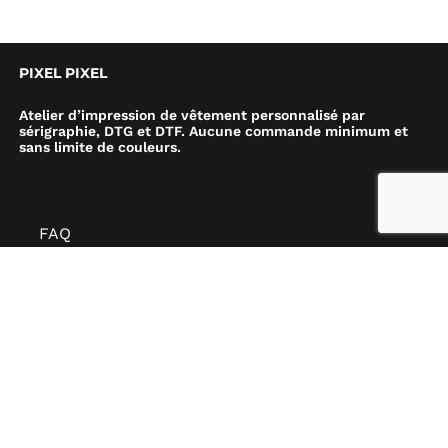
PIXEL PIXEL
Atelier d’impression de vêtement personnalisé par
sérigraphie, DTG et DTF. Aucune commande minimum et
sans limite de couleurs.
FAQ
Notre Blog
Terme et condition
Instagram
Nous joindre