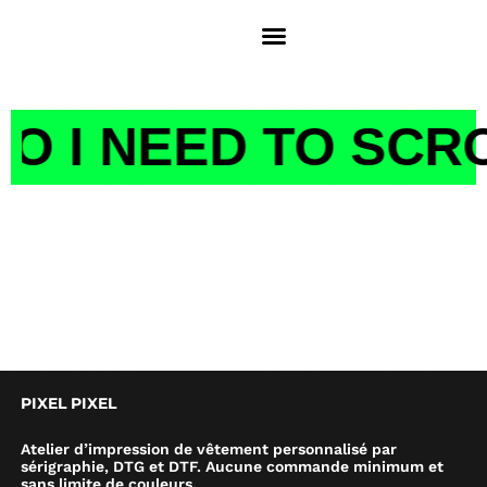
 NEED TO SCROLL
H
PIXEL PIXEL
Atelier d’impression de vêtement personnalisé par
sérigraphie, DTG et DTF. Aucune commande minimum et
sans limite de couleurs.