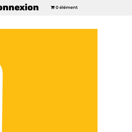
onnexion
0 élément