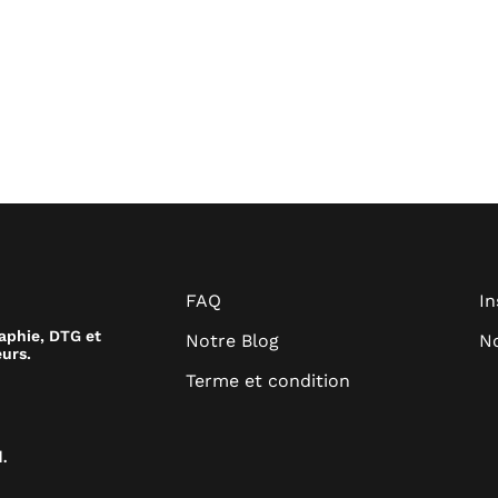
FAQ
I
raphie, DTG et
Notre Blog
No
urs.
Terme et condition
.